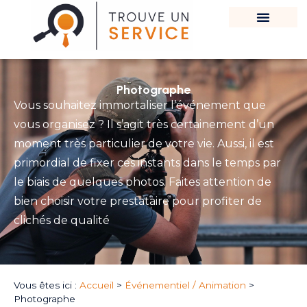
Photographe
Vous souhaitez immortaliser l’événement que
vous organisez ? Il s’agit très certainement d’un
moment très particulier de votre vie. Aussi, il est
primordial de fixer ces instants dans le temps par
le biais de quelques photos. Faites attention de
bien choisir votre prestataire pour profiter de
clichés de qualité
Vous êtes ici :
Accueil
>
Événementiel / Animation
>
Photographe