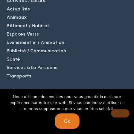
Activités / Loisirs
Actualités
Animaux
Bâtiment / Habitat
Espaces Verts
Événementiel / Animation
Publicité / Communication
Santé
Services à La Personne
Transports
Nous utilisons des cookies pour vous garantir la meilleure
expérience sur notre site web. Si vous continuez à utiliser ce
© 2025 MeoBlog. Tous
Mentions légales et politique de
site, nous supposerons que vous en êtes satisfait.
droits réservés. |
confidentialité
Plan du site
Ok