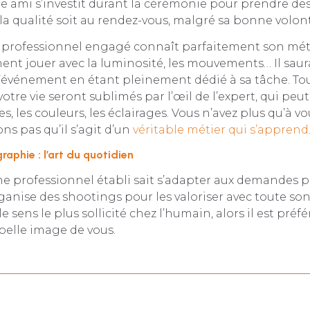
e ami s’investit durant la cérémonie pour prendre des c
la qualité soit au rendez-vous, malgré sa bonne volon
 professionnel engagé connaît parfaitement son métie
ment jouer avec la luminosité, les mouvements… Il saura
 l’événement en étant pleinement dédié à sa tâche. T
otre vie seront sublimés par l’œil de l’expert, qui peut
es, les couleurs, les éclairages. Vous n’avez plus qu’à vo
ns pas qu’il s’agit d’un
véritable métier qui s’apprend
aphie : l’art du quotidien
 professionnel établi sait s’adapter aux demandes pa
organise des shootings pour les valoriser avec toute son
 le sens le plus sollicité chez l’humain, alors il est préf
belle image de vous.