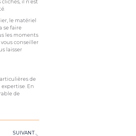
lichés, il n’est
té.
r, le matériel
 se faire
ous les moments
 vous conseiller
us laisser
.
rticulières de
 expertise. En
érable de
SUIVANT