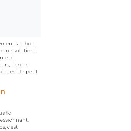
ement la photo
onne solution !
ante du
eurs, rien ne
niques. Un petit
en
rafic
ressionnant,
s, c’est