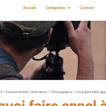
Accueil
Catégories
Contact
l
>
Événementiel / Animation
>
Photographe
>
Pourquoi faire ap
uoi faire appel 