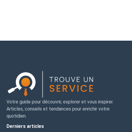
profiter
du
nos
l'habitat
naturels
pas
secteur
de
votre
au
Loisirs
Actualités
Animaux
Habitat
verts
Animation
Communication
Santé
personne
Tra
pleinement.
secteur.
compagnons.
moderne.
préservés.
manquer.
publicitaire.
vous.
quotidien.
quot
Votre guide pour découvrir, explorer et vous inspirer.
Articles, conseils et tendances pour enrichir votre
quotidien.
Derniers articles