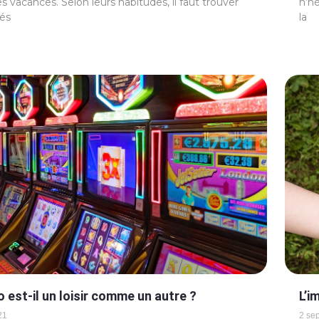
s vacances. Selon leurs habitudes, il faut trouver
n’h
tés
la
o est-il un loisir comme un autre ?
L’i
21
2 se