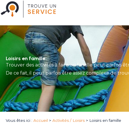
Loisirs en famille
Trouver des activités à faire en famille peut parfois
De ce fait, il peut parfois être assez complexe de trou
Vous êtes ici :
Accueil
>
Activités / Loisirs
>
Loisirs en famille