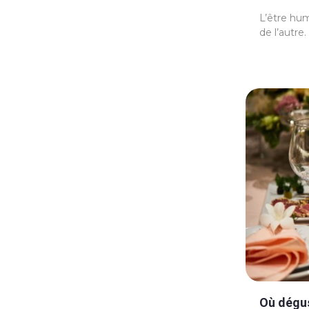
L’être hum
de l’autre
Où dégus