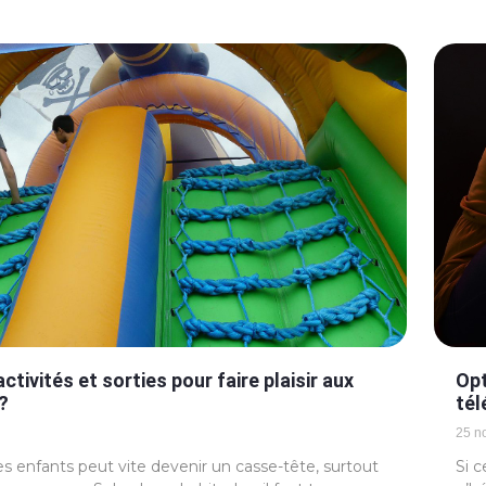
ctivités et sorties pour faire plaisir aux
Opt
?
tél
25 n
s enfants peut vite devenir un casse-tête, surtout
Si c