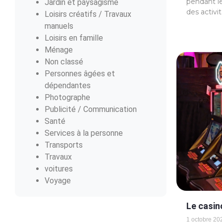
pendant le
Jardin et paysagisme
des activi
Loisirs créatifs / Travaux
manuels
Loisirs en famille
Ménage
Non classé
Personnes âgées et
dépendantes
Photographe
Publicité / Communication
Santé
Services à la personne
Transports
Travaux
voitures
Voyage
Le casin
1 octobre 20