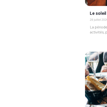
Le solei
28 juillet 202
La période
activités,