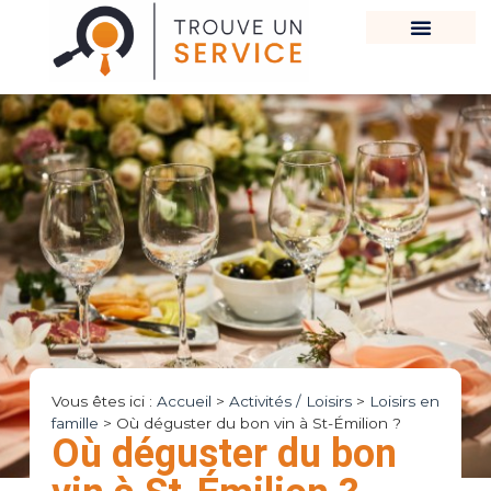
Vous êtes ici :
Accueil
>
Activités / Loisirs
>
Loisirs en
famille
>
Où déguster du bon vin à St-Émilion ?
Où déguster du bon