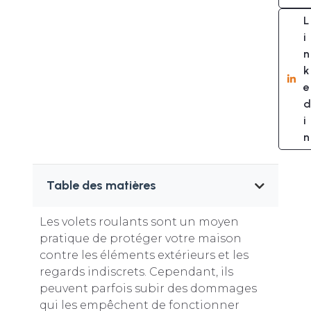
L
i
n
k
e
d
i
n
Table des matières
Les volets roulants sont un moyen
pratique de protéger votre maison
contre les éléments extérieurs et les
regards indiscrets. Cependant, ils
peuvent parfois subir des dommages
qui les empêchent de fonctionner