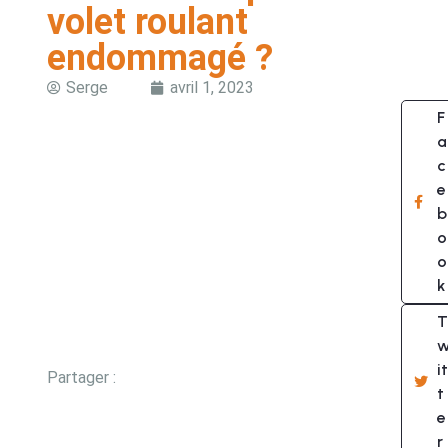
volet roulant
endommagé ?
Serge
avril 1, 2023
F
a
c
e
b
o
o
k
T
it
Partager :
t
e
r