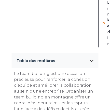
L
i
n
k
e
d
i
n
Table des matières
Le team building est une occasion
précieuse pour renforcer la cohésion
d’équipe et améliorer la collaboration
au sein d’une entreprise. Organiser un
team building en montagne offre un
cadre idéal pour stimuler les esprits,
faire face à des défis collectifs et créer