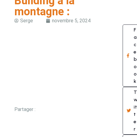
Building à la
montagne :
Serge
novembre 5, 2024
F
a
c
e
b
o
o
k
T
it
Partager :
t
e
r