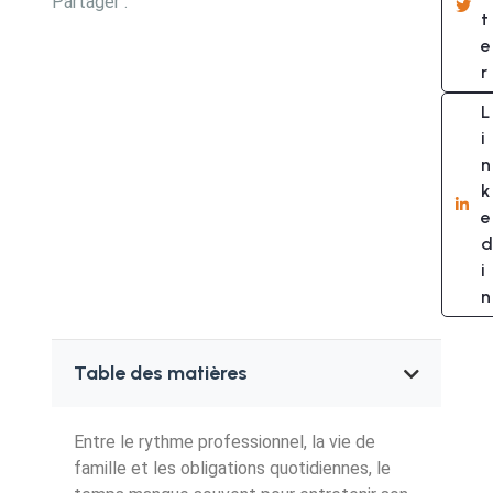
Partager :
t
e
r
L
i
n
k
e
d
i
n
Table des matières
Entre le rythme professionnel, la vie de
famille et les obligations quotidiennes, le