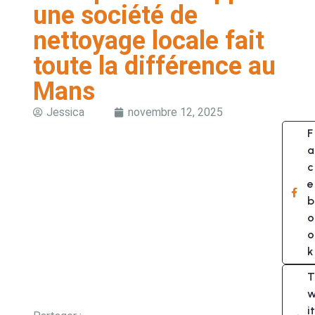
une société de
nettoyage locale fait
toute la différence au
Mans
Jessica
novembre 12, 2025
F
a
c
e
b
o
o
k
T
it