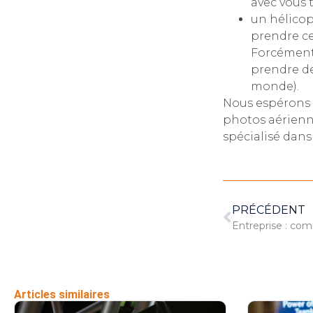
avec vous 
un hélicopt
prendre ce
Forcément 
prendre de
monde).
Nous espérons 
photos aérienn
spécialisé dans
PRÉCÉDENT
Entreprise : com
Articles similaires