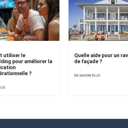
utiliser le
Quelle aide pour un ra
ding pour améliorer la
de façade ?
cation
érationnelle ?
EN SAVOIR PLUS
LUS