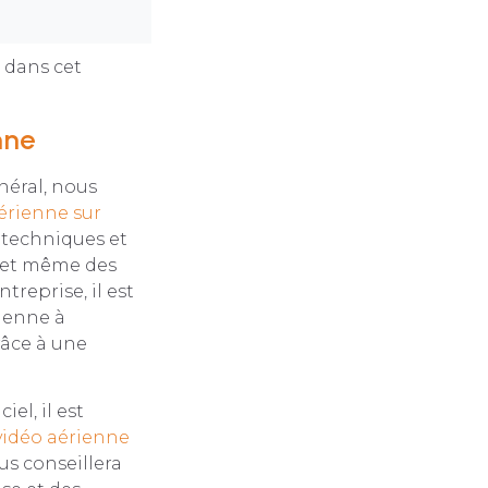
 dans cet
nne
néral, nous
érienne sur
 techniques et
s et même des
treprise, il est
rienne à
râce à une
el, il est
vidéo aérienne
us conseillera