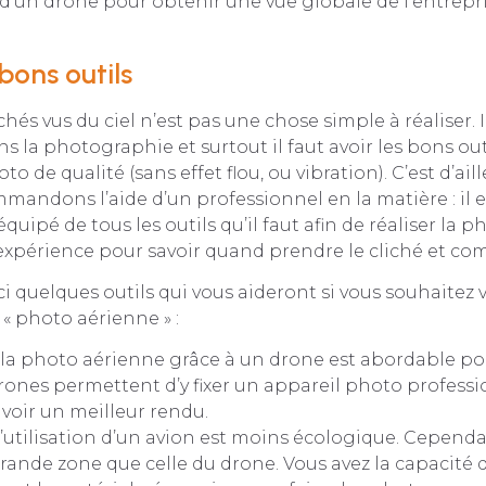
on d’un drone pour obtenir une vue globale de l’entrepr
 bons outils
hés vus du ciel n’est pas une chose simple à réaliser. I
ns la photographie et surtout il faut avoir les bons ou
to de qualité (sans effet flou, ou vibration). C’est d’ail
andons l’aide d’un professionnel en la matière : il e
uipé de tous les outils qu’il faut afin de réaliser la 
 l’expérience pour savoir quand prendre le cliché et c
ici quelques outils qui vous aideront si vous souhaitez 
 « photo aérienne » :
: la photo aérienne grâce à un drone est abordable po
rones permettent d’y fixer un appareil photo professi
voir un meilleur rendu.
 l’utilisation d’un avion est moins écologique. Cependan
rande zone que celle du drone. Vous avez la capacit