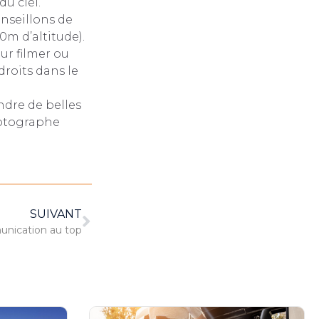
u ciel.
onseillons de
0m d’altitude).
ur filmer ou
roits dans le
ndre de belles
hotographe
SUIVANT
nication au top