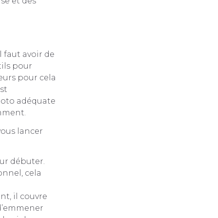
ise et des
l faut avoir de
tils pour
leurs pour cela
st
photo adéquate
omment.
vous lancer
ur débuter.
onnel, cela
t, il couvre
é d’emmener