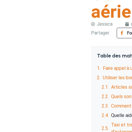
aéri
Jessica
Partager :
F
Table des mat
Faire appel à 
Utiliser les bo
Articles s
Quels sont
Comment u
Quelle ai
Taxi et t
d’autonom