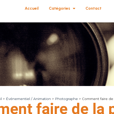
Accueil
Catégories
Contact
l
>
Événementiel / Animation
>
Photographe
>
Comment faire de 
ent faire de la 