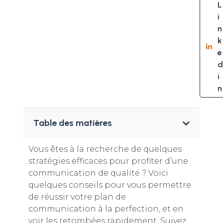
L
i
n
k
e
d
i
n
Table des matières
Vous êtes à la recherche de quelques
stratégies efficaces pour profiter d’une
communication de qualité ? Voici
quelques conseils pour vous permettre
de réussir votre plan de
communication à la perfection, et en
voir les retombées rapidement. Suivez