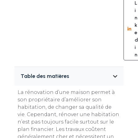
L
i
n
k
e
d
i
n
Table des matières
La rénovation d’une maison permet à
son propriétaire d’améliorer son
habitation, de changer sa qualité de
vie. Cependant, rénover une habitation
n’est pas toujours facile surtout sur le
plan financier. Les travaux coûtent
généralement cher et nécessitent un