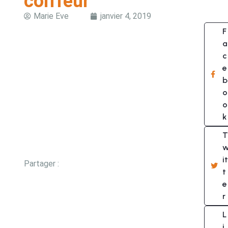
coiffeur
Marie Eve
janvier 4, 2019
F
a
c
e
b
o
o
k
T
it
Partager :
t
e
r
L
i