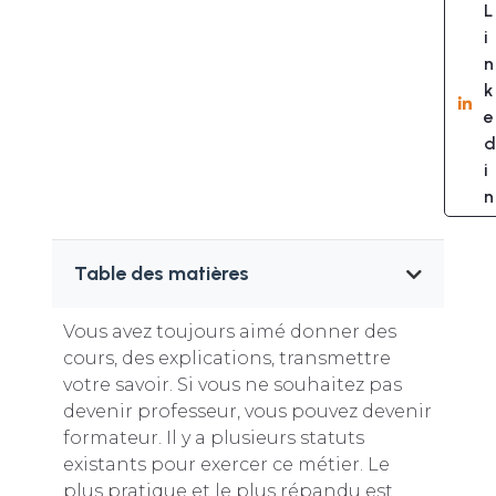
L
i
n
k
e
d
i
n
Table des matières
Vous avez toujours aimé donner des
cours, des explications, transmettre
votre savoir. Si vous ne souhaitez pas
devenir professeur, vous pouvez devenir
formateur. Il y a plusieurs statuts
existants pour exercer ce métier. Le
plus pratique et le plus répandu est