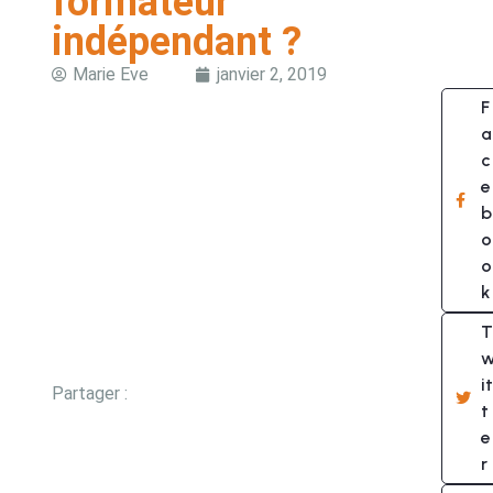
formateur
indépendant ?
Marie Eve
janvier 2, 2019
F
a
c
e
b
o
o
k
T
it
Partager :
t
e
r