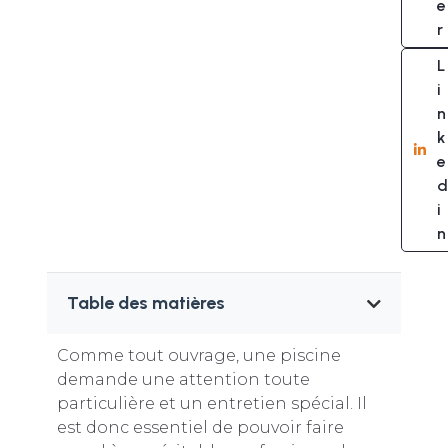
e
r
L
i
n
k
e
d
i
n
Table des matières
Comme tout ouvrage, une piscine
demande une attention toute
particulière et un entretien spécial. Il
est donc essentiel de pouvoir faire