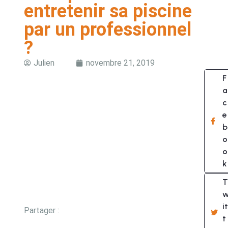
entretenir sa piscine
par un professionnel
?
Julien
novembre 21, 2019
F
a
c
e
b
o
o
k
T
it
Partager :
t