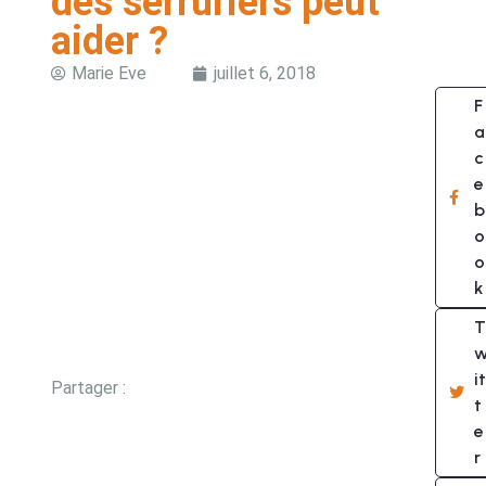
des serruriers peut
aider ?
Marie Eve
juillet 6, 2018
F
a
c
e
b
o
o
k
T
it
Partager :
t
e
r