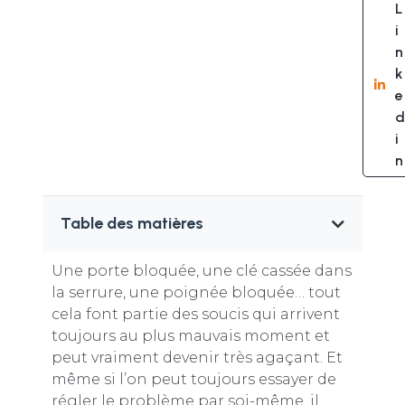
L
i
n
k
e
d
i
n
Table des matières
Une porte bloquée, une clé cassée dans
la serrure, une poignée bloquée… tout
cela font partie des soucis qui arrivent
toujours au plus mauvais moment et
peut vraiment devenir très agaçant. Et
même si l’on peut toujours essayer de
régler le problème par soi-même, il