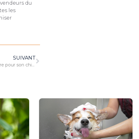
x vendeurs du
tes les
miser
SUIVANT
Comment trouver un vétérinaire pour son chien ?