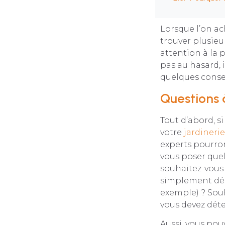
Lorsque l’on ac
trouver plusieur
attention à la p
pas au hasard, i
quelques consei
Questions à
Tout d’abord, s
votre
jardineri
experts pourron
vous poser quel
souhaitez-vous 
simplement déco
exemple) ? Sou
vous devez déter
Aussi, vous pouve