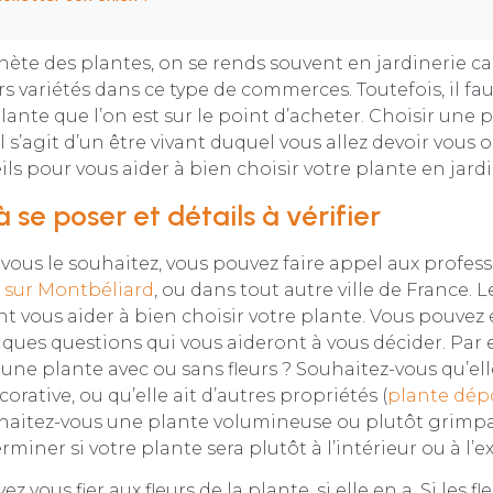
hète des plantes, on se rends souvent en jardinerie ca
s variétés dans ce type de commerces. Toutefois, il fau
lante que l’on est sur le point d’acheter. Choisir une p
l s’agit d’un être vivant duquel vous allez devoir vous 
ls pour vous aider à bien choisir votre plante en jardi
 se poser et détails à vérifier
i vous le souhaitez, vous pouvez faire appel aux profes
e sur Montbéliard
, ou dans tout autre ville de France. 
t vous aider à bien choisir votre plante. Vous pouve
ques questions qui vous aideront à vous décider. Par
une plante avec ou sans fleurs ? Souhaitez-vous qu’ell
rative, ou qu’elle ait d’autres propriétés (
plante dép
haitez-vous une plante volumineuse ou plutôt grimpan
miner si votre plante sera plutôt à l’intérieur ou à l’ex
z vous fier aux fleurs de la plante, si elle en a. Si les f