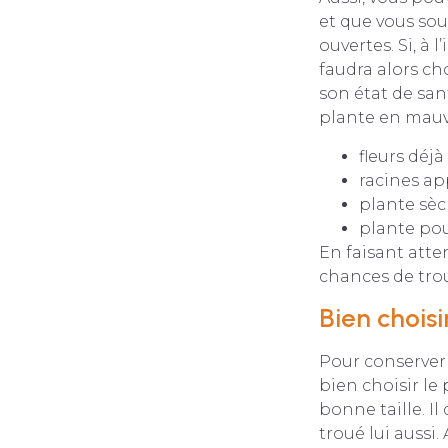
et que vous souh
ouvertes. Si, à 
faudra alors ch
son état de san
plante en mauva
fleurs déjà
racines a
plante sè
plante po
En faisant atte
chances de trou
Bien choisi
Pour conserver 
bien choisir le 
bonne taille. Il
troué lui aussi.