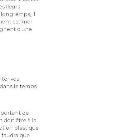
es fleurs
s longtemps, il
ement estimer
ignent d’une
nter vos
 dans le temps.
mportant de
 doit être à la
pot en plastique
il faudra que