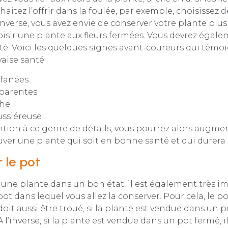
aitez l’offrir dans la foulée, par exemple, choisissez d
l’inverse, vous avez envie de conserver votre plante plu
oisir une plante aux fleurs fermées. Vous devrez égal
té. Voici les quelques signes avant-coureurs qui témo
ise santé :
 fanées
pparentes
che
ussiéreuse
ntion à ce genre de détails, vous pourrez alors augme
ver une plante qui soit en bonne santé et qui durera
r le pot
une plante dans un bon état, il est également très i
pot dans lequel vous allez la conserver. Pour cela, le pot
 doit aussi être troué, si la plante est vendue dans un 
 A l’inverse, si la plante est vendue dans un pot fermé, 