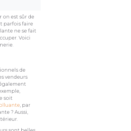
r on est sûr de
t parfois faire
lante ne se fait
occuper. Voici
nerie.
sionnels de
Les vendeurs
z également
 exemple,
e soit
olluante
, par
te ? Aussi,
térieur.
leurs sont belles