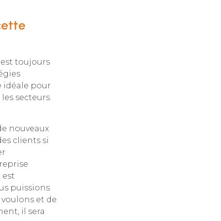
cette
 est toujours
tégies
e idéale pour
les secteurs.
 de nouveaux
des clients si
er
reprise
 est
us puissions
 voulons et de
ent, il sera