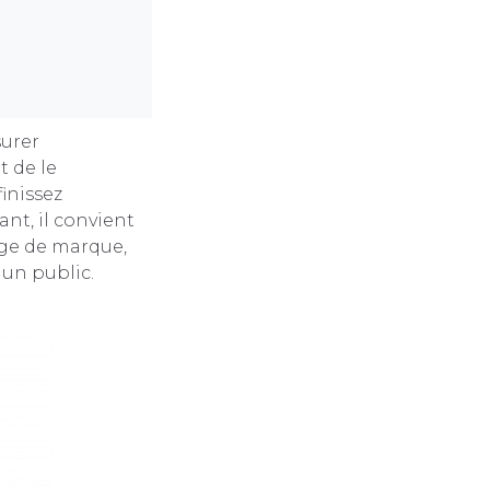
surer
t de le
inissez
nt, il convient
age de marque,
un public.