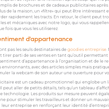
emplis de brochures et de cadeaux publicitaires après 
us de la maison, un «filtre» qui peut être intéressant 
der rapidement les tracts. En retour, le client peut t
iles et mécaniques avec notre logo, qui vous rappell
 fois que vous les utiliserez.
sentiment d’appartenance
sont pas les seuls destinataires de
goodies entreprise
.
tirer parti de ses ventes en tant qu’outil permettant
 sentiment d’appartenance à l’organisation et de le re
s environnants, avec des articles simples mais prati
imuler la webcam de son auteur une ouverture pour vo
icitaire est un cadeau promotionnel qui englobe un l
 Il peut aller de petits détails, tels qu’un tableau d’affi
ute technologie. Les produits sur mesure peuvent éga
erne pour stimuler les travailleurs et donner un mauvai
 leur entreprise en renforçant leur identité d’entrepri