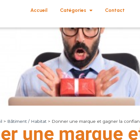
Accueil
Catégories
Contact
l
>
Bâtiment / Habitat
>
Donner une marque et gagner la confianc
er une marque e