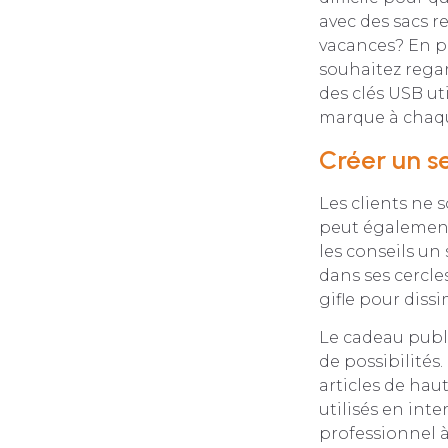
avec des sacs r
vacances? En pl
souhaitez regar
des clés USB ut
marque à chaque
Créer un 
Les clients ne 
peut également 
les conseils un
dans ses cercle
gifle pour diss
Le cadeau publ
de possibilités.
articles de ha
utilisés en int
professionnel à