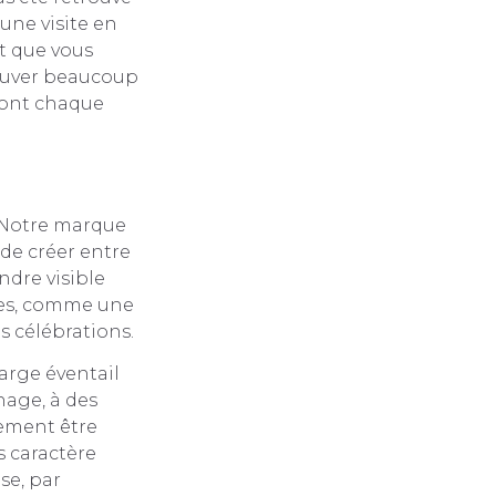
une visite en
et que vous
rouver beaucoup
eront chaque
 Notre marque
 de créer entre
ndre visible
ques, comme une
s célébrations.
arge éventail
chage, à des
lement être
s caractère
se, par