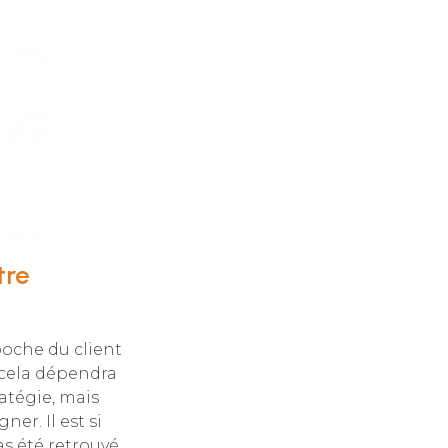
tre
poche du client
 cela dépendra
atégie, mais
er. Il est si
as été retrouvé