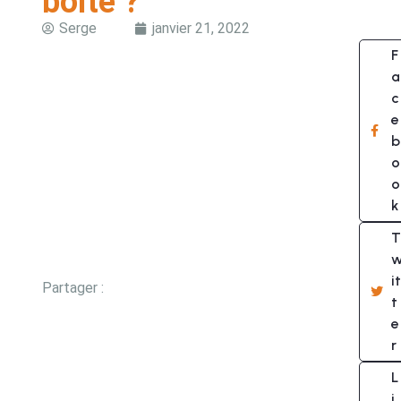
boite ?
Serge
janvier 21, 2022
F
a
c
e
b
o
o
k
T
it
Partager :
t
e
r
L
i