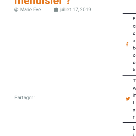
menuisier ?
Marie Eve
juillet 17, 2019
F
a
c
e
b
o
o
k
T
it
Partager :
t
e
r
L
i