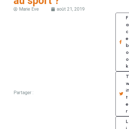
au sport ?
Marie Eve
août 21, 2019
F
a
c
e
b
o
o
k
T
it
Partager :
t
e
r
L
i