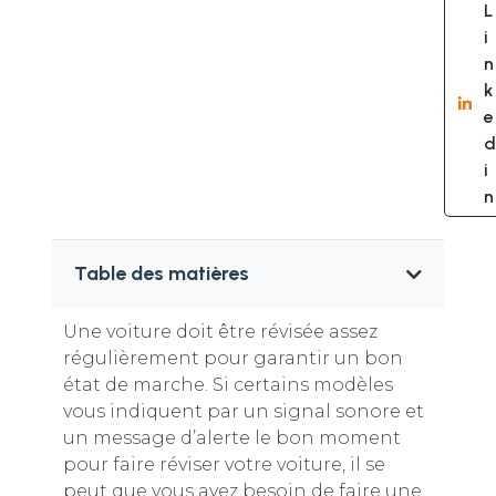
L
i
n
k
e
d
i
n
Table des matières
Une voiture doit être révisée assez
régulièrement pour garantir un bon
état de marche. Si certains modèles
vous indiquent par un signal sonore et
un message d’alerte le bon moment
pour faire réviser votre voiture, il se
peut que vous ayez besoin de faire une