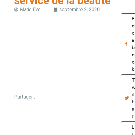
service de la beauté
Marie Eve
septembre 2, 2020
F
a
c
e
b
o
o
k
T
it
Partager :
t
e
r
L
i