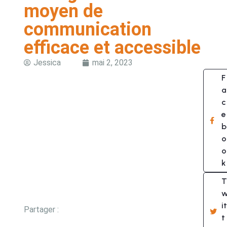
moyen de
communication
efficace et accessible
Jessica
mai 2, 2023
F
a
c
e
b
o
o
k
T
it
Partager :
t