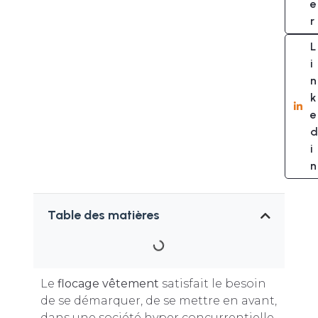
e
r
L
i
n
k
e
d
i
n
Table des matières
Le
flocage vêtement
satisfait le besoin
de se démarquer, de se mettre en avant,
dans une société hyper concurrentielle.