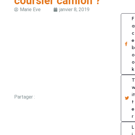
coursier camion ?
Marie Eve
janvier 8, 2019
F
a
c
e
b
o
o
k
T
it
Partager :
t
e
r
L
i