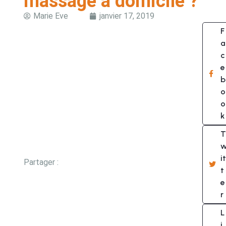
massage à domicile ?
Marie Eve
janvier 17, 2019
F
a
c
e
b
o
o
k
T
it
Partager :
t
e
r
L
i