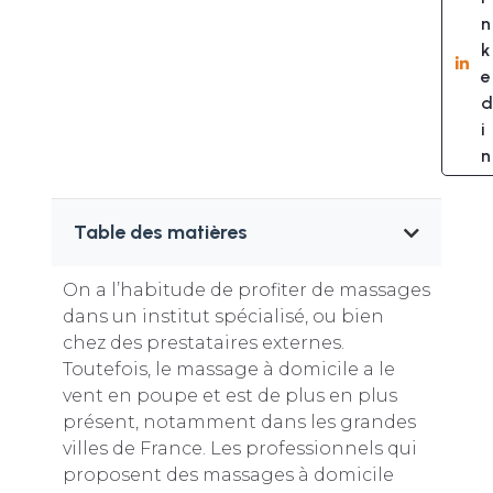
n
k
e
d
i
n
Table des matières
On a l’habitude de profiter de massages
dans un institut spécialisé, ou bien
chez des prestataires externes.
Toutefois, le massage à domicile a le
vent en poupe et est de plus en plus
présent, notamment dans les grandes
villes de France. Les professionnels qui
proposent des massages à domicile