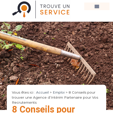
Vous êtes ici :
Accueil
>
Emploi
>
8 Conseils pour
trouver une Agence d’Intérim Partenaire pour Vos
Recrutements
8 Conseils pour