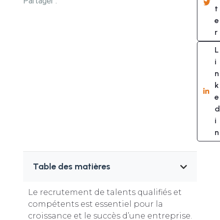
Partager :
t
e
r
L
i
n
k
e
d
i
n
Table des matières
Le recrutement de talents qualifiés et
compétents est essentiel pour la
croissance et le succès d’une entreprise.