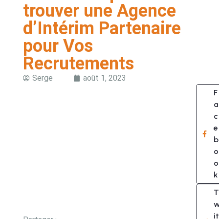
trouver une Agence
d’Intérim Partenaire
pour Vos
Recrutements
Serge
août 1, 2023
F
a
c
e
b
o
o
k
T
it