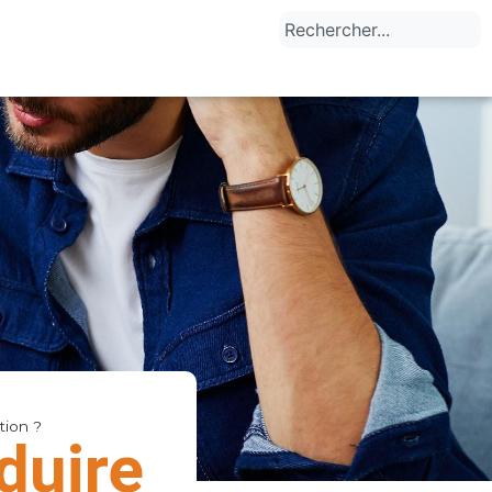
tion ?
duire