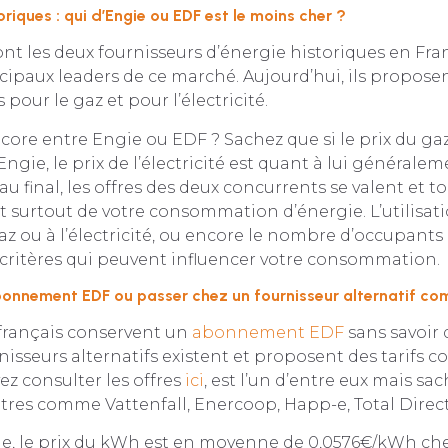
oriques : qui d’Engie ou EDF est le moins cher ?
nt les deux fournisseurs d’énergie historiques en Fran
ncipaux leaders de ce marché. Aujourd’hui, ils propose
s pour le gaz et pour l’électricité.
core entre Engie ou EDF ? Sachez que si le prix du ga
ngie, le prix de l’électricité est quant à lui générale
au final, les offres des deux concurrents se valent et 
, et surtout de votre consommation d’énergie. L’utilisat
z ou à l’électricité, ou encore le nombre d’occupants
 critères qui peuvent influencer votre consommation.
onnement EDF ou passer chez un fournisseur alternatif co
 français conservent un
abonnement EDF
sans savoir 
sseurs alternatifs existent et proposent des tarifs com
z consulter les offres
ici
, est l’un d’entre eux mais sac
utres comme Vattenfall, Enercoop, Happ-e, Total Direct
le, le prix du kWh est en moyenne de 0,0576€/kWh che