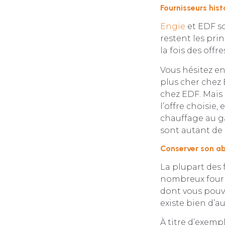
Fournisseurs hist
Engie
et EDF so
restent les pri
la fois des offre
Vous hésitez en
plus cher chez E
chez EDF. Mais 
l’offre choisie
chauffage au ga
sont autant de
Conserver son ab
La plupart des
nombreux fourni
dont vous pouve
existe bien d’a
À titre d’exemp