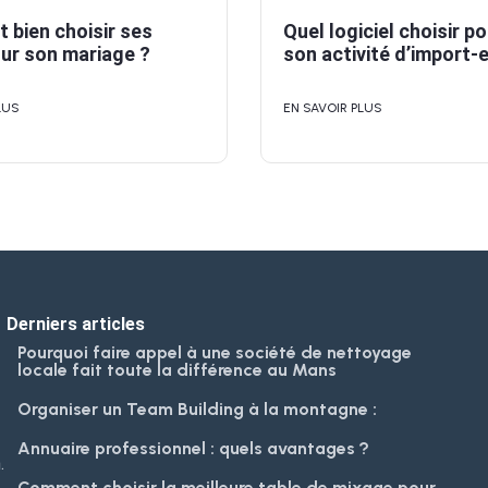
bien choisir ses
Quel logiciel choisir p
our son mariage ?
son activité d’import-
LUS
EN SAVOIR PLUS
Derniers articles
Pourquoi faire appel à une société de nettoyage
locale fait toute la différence au Mans
Organiser un Team Building à la montagne :
Annuaire professionnel : quels avantages ?
.
Comment choisir la meilleure table de mixage pour