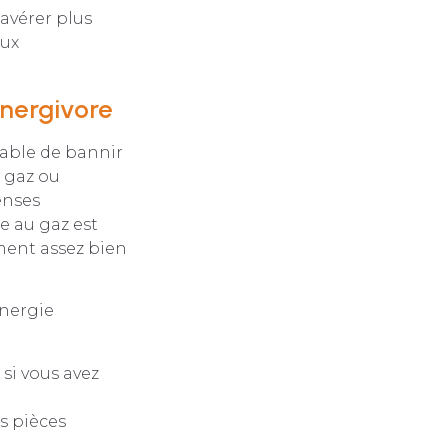
avérer plus
eux
nergivore
sable de bannir
e gaz ou
enses
e au gaz est
ment assez bien
énergie
 si vous avez
s pièces