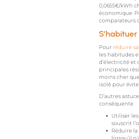
0,0655€/kWh ch
économique. Pou
comparateurs d’
S’habitue
Pour
réduire s
les habitudes e
d’électricité 
principales rés
moins cher que 
isolé pour évite
D’autres astuc
conséquente :
Utiliser le
souscrit l
Réduire la
lorsqu’il n