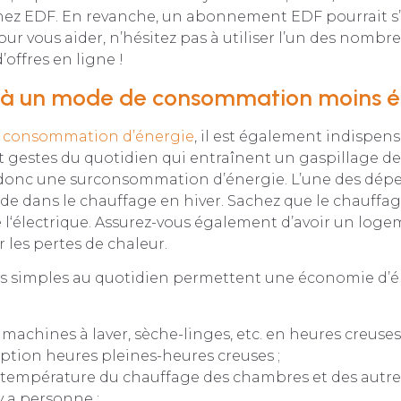
ez EDF. En revanche, un abonnement EDF pourrait s’
r vous aider, n’hésitez pas à utiliser l’un des nombr
offres en ligne !
r à un mode de consommation moins é
a consommation d’énergie
, il est également indispen
t gestes du quotidien qui entraînent un gaspillage d
et donc une surconsommation d’énergie. L’une des dép
ide dans le chauffage en hiver. Sachez que le chauffag
l‘électrique. Assurez-vous également d’avoir un loge
r les pertes de chaleur.
es simples au quotidien permettent une économie d’
s machines à laver, sèche-linges, etc. en heures creuses
’option heures pleines-heures creuses ;
 température du chauffage des chambres et des autre
’y a personne ;