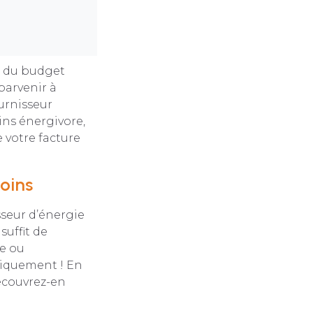
e du budget
parvenir à
urnisseur
ns énergivore,
votre facture
oins
sseur d’énergie
suffit de
re ou
tiquement ! En
découvrez-en