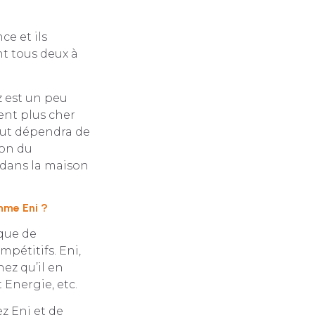
ce et ils
nt tous deux à
z est un peu
ment plus cher
tout dépendra de
ion du
 dans la maison
mme Eni ?
que de
pétitifs. Eni,
hez qu’il en
 Energie, etc.
z Eni et de