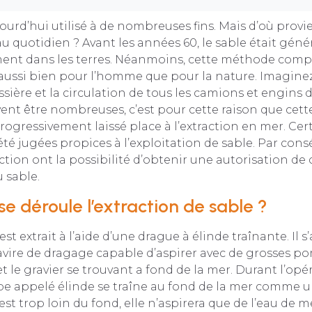
jourd’hui utilisé à de nombreuses fins. Mais d’où provi
au quotidien ? Avant les années 60, le sable était gén
ment dans les terres. Néanmoins, cette méthode compo
aussi bien pour l’homme que pour la nature. Imaginez
sière et la circulation de tous les camions et engins d
ent être nombreuses, c’est pour cette raison que cet
progressivement laissé place à l’extraction en mer. Ce
té jugées propices à l’exploitation de sable. Par cons
action ont la possibilité d’obtenir une autorisation de
u sable.
 déroule l’extraction de sable ?
st extrait à l’aide d’une drague à élinde traînante. Il s’
vire de dragage capable d’aspirer avec de grosses po
e et le gravier se trouvant a fond de la mer. Durant l’op
e appelé élinde se traîne au fond de la mer comme un
est trop loin du fond, elle n’aspirera que de l’eau de m