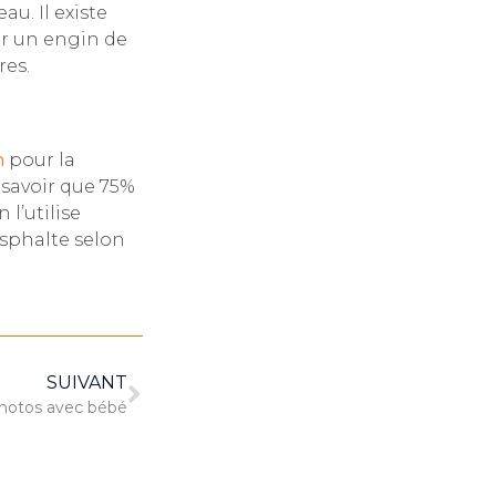
au. Il existe
er un engin de
res.
n
pour la
 savoir que 75%
 l’utilise
sphalte selon
SUIVANT
photos avec bébé