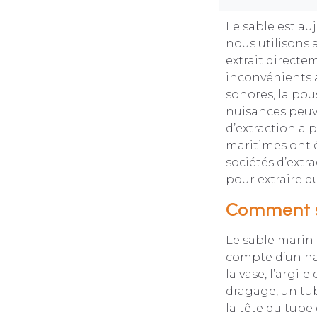
Le sable est au
nous utilisons 
extrait directe
inconvénients 
sonores, la pous
nuisances peuv
d’extraction a 
maritimes ont é
sociétés d’extr
pour extraire d
Comment se
Le sable marin e
compte d’un na
la vase, l’argil
dragage, un tub
la tête du tube 