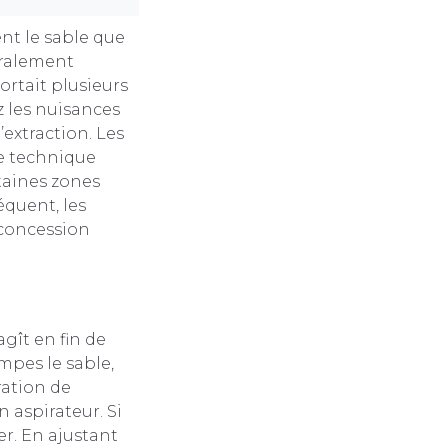
ent le sable que
éralement
rtait plusieurs
 les nuisances
’extraction. Les
te technique
rtaines zones
équent, les
 concession
agît en fin de
mpes le sable,
ération de
 aspirateur. Si
er. En ajustant