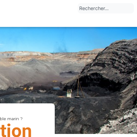
ble marin ?
tion