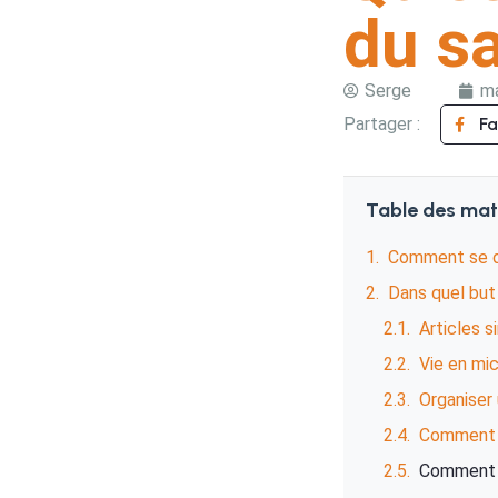
du sa
Serge
ma
Partager :
F
Table des mat
Comment se dé
Dans quel but 
Articles s
Vie en mic
Organiser
Comment p
Comment c