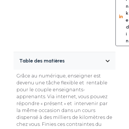
n
k
e
d
i
n
Table des matières
Grâce au numérique, enseigner est
devenu une tâche flexible et rentable
pour le couple enseignants-
apprenants. Via internet, vous pouvez
répondre « présent » et intervenir par
la même occasion dans un cours
dispensé à des milliers de kilomètres de
chez vous. Finies ces contraintes du