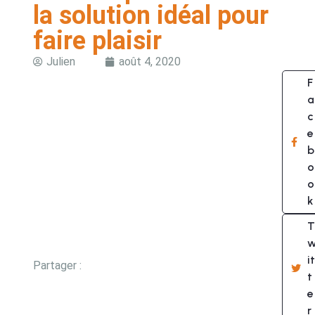
la solution idéal pour
faire plaisir
Julien
août 4, 2020
F
a
c
e
b
o
o
k
T
it
Partager :
t
e
r