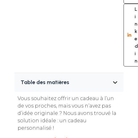
L
i
n
k
e
d
i
n
Table des matières
Vous souhaitez offrir un cadeau à l’un
de vos proches, mais vous n’avez pas
d’idée originale ? Nous avons trouvé la
solution idéale : un cadeau
personnalisé !