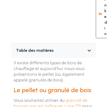
n
k
e
d
i
n
Table des matières
Il existe différents types de bois de
chauffage et aujourd’hui nous vous
présentons le pellet (ou également
appelé granulés de bois).
Le pellet ou granulé de bois
Vous souhaitez utiliser du
granulé de
bois en vrac en Saône-et-Loire (71)
pour