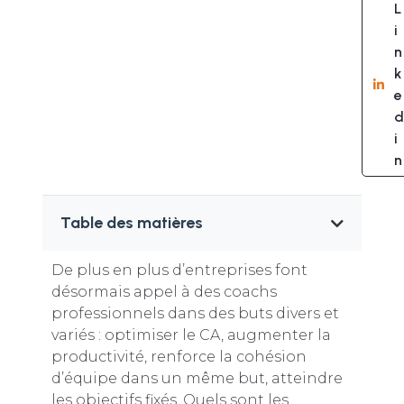
L
i
n
k
e
d
i
n
Table des matières
De plus en plus d’entreprises font
désormais appel à des coachs
professionnels dans des buts divers et
variés : optimiser le CA, augmenter la
productivité, renforce la cohésion
d’équipe dans un même but, atteindre
les objectifs fixés. Quels sont les