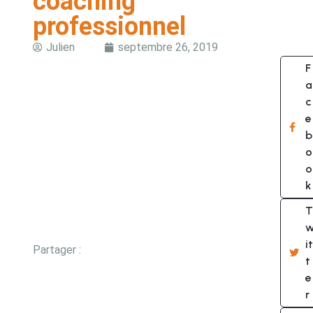
coaching
professionnel
Julien
septembre 26, 2019
F
a
c
e
b
o
o
k
T
it
Partager :
t
e
r