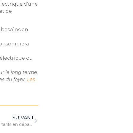
lectrique d’une
et de
es besoins en
 consommera
 électrique ou
r le long terme,
s du foyer.
Les
SUIVANT
Les problèmes en serrurerie et tarifs en dépannage