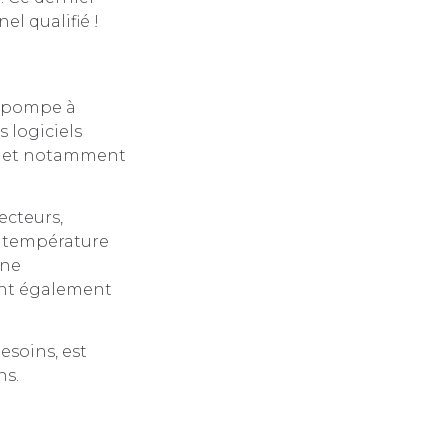
el qualifié !
e pompe à
 logiciels
res et notamment
ecteurs,
la température
une
ont également
soins, est
ns.