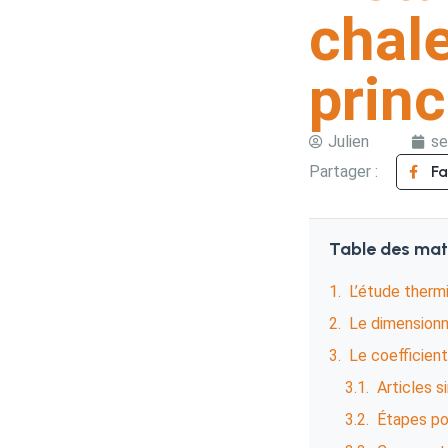
chale
princ
Julien
se
Partager :
F
Table des mat
L’étude therm
Le dimension
Le coefficien
Articles s
Étapes pou