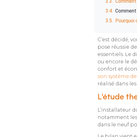
Comment f
Comment a
Pourquoi 
C’est décidé, vo
pose réussie de
essentiels. Le
ou encore le d
confort et écon
son système de
réalisé dans le
L’étude th
L’installateur 
notamment les d
dans le neuf po
Le bilan vient e