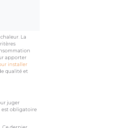
 chaleur. La
ritères
 consommation
ur apporter
r installer
e qualité et
our juger
est obligatoire
. Ce dernier