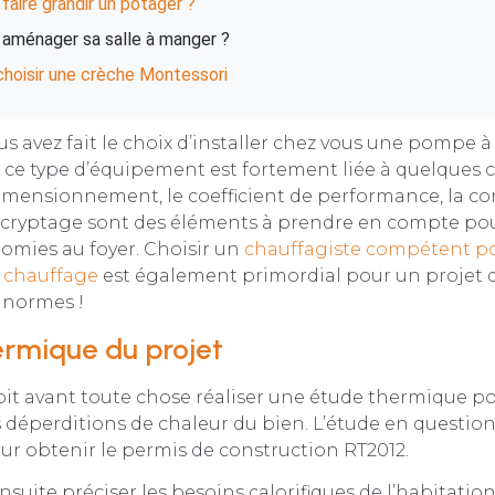
aire grandir un potager ?
ménager sa salle à manger ?
choisir une crèche Montessori
us avez fait le choix d’installer chez vous une pompe à
 ce type d’équipement est fortement liée à quelques c
 dimensionnement, le coefficient de performance, la
écryptage sont des éléments à prendre en compte po
omies au foyer. Choisir un
chauffagiste compétent pou
 chauffage
est également primordial pour un projet d
s normes !
ermique du projet
doit avant toute chose réaliser une étude thermique p
éperditions de chaleur du bien. L’étude en question 
ur obtenir le permis de construction RT2012.
nsuite préciser les besoins calorifiques de l’habitation