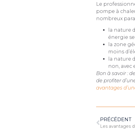
Le professionn
pompe à chaleu
nombreux param
la nature d
énergie se
la zone g
moins d’él
la nature d
non, avec 
Bon à savoir : 
de profiter d’u
avantages d’un
PRÉCÉDENT
Les avantages d