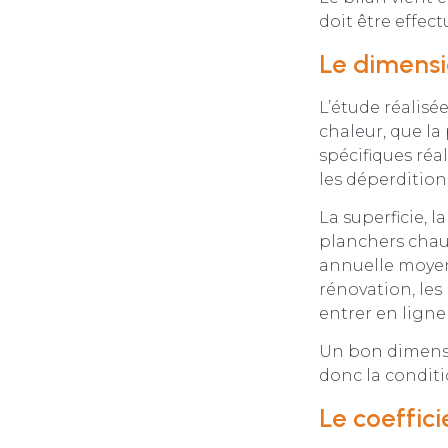
doit être effect
Le dimens
L’étude réalisé
chaleur, que la
spécifiques réa
les déperditio
La superficie, 
planchers chauf
annuelle moyenn
rénovation, le
entrer en lign
Un bon dimensi
donc la condit
Le coeffic