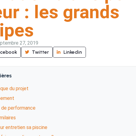
ur : les grands
ipes
ptembre 27, 2019
acebook
Twitter
Linkedin
ières
ique du projet
nement
t de performance
imilaires
r entretien sa piscine