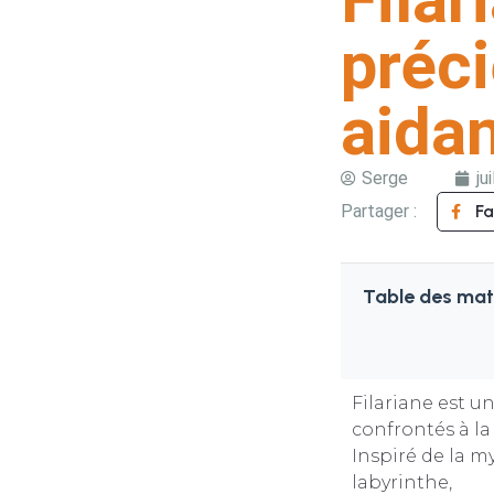
préci
aida
Serge
ju
Partager :
F
Table des mat
Filariane est u
confrontés à l
Inspiré de la m
labyrinthe,