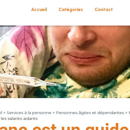
Accueil
Catégories
Contact
l
>
Services à la personne
>
Personnes âgées et dépendantes
>
les salariés aidants
iane est un guide