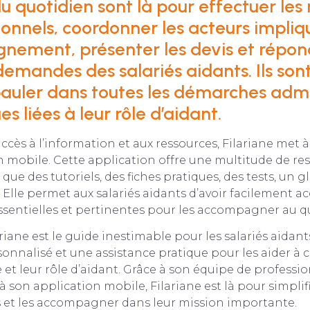
du quotidien sont là pour effectuer les
ionnels, coordonner les acteurs impli
nement, présenter les devis et répon
demandes des salariés aidants. Ils son
pauler dans toutes les démarches admi
es liées à leur rôle d’aidant.
’accès à l’information et aux ressources, Filariane met 
 mobile. Cette application offre une multitude de re
 que des tutoriels, des fiches pratiques, des tests, un g
 Elle permet aux salariés aidants d’avoir facilement ac
ssentielles et pertinentes pour les accompagner au q
iane est le guide inestimable pour les salariés aidants
onnalisé et une assistance pratique pour les aider à co
 et leur rôle d’aidant. Grâce à son équipe de professi
 son application mobile, Filariane est là pour simplifie
s et les accompagner dans leur mission importante.