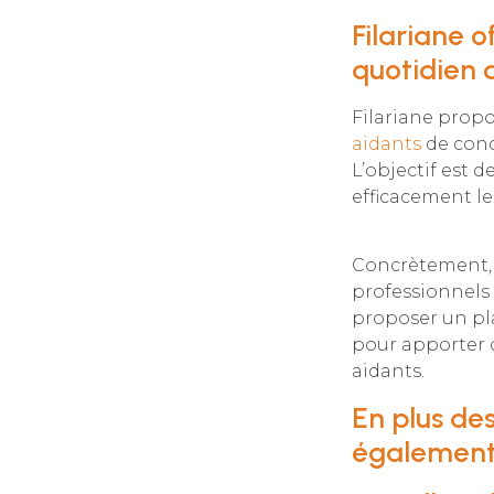
Filariane o
quotidien d
Filariane prop
aidants
de conci
L’objectif est d
efficacement le
Concrètement, F
professionnels 
proposer un pla
pour apporter de
aidants.
En plus de
également 