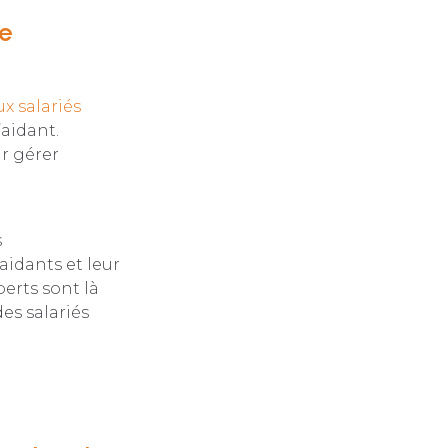
le
 salariés
’aidant.
ur gérer
s
aidants et leur
erts sont là
des salariés