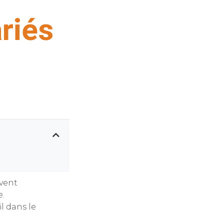
ariés
uvent
e.
l dans le