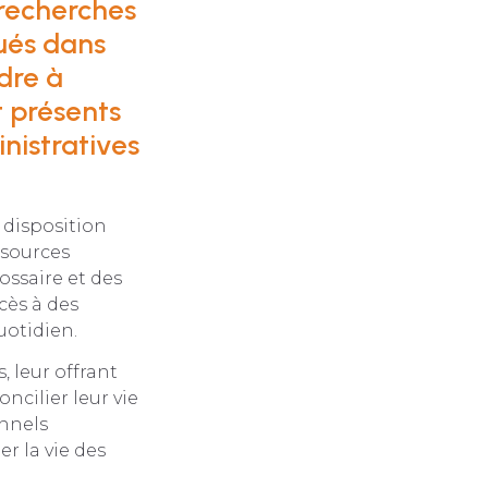
 recherches
qués dans
dre à
t présents
nistratives
à disposition
ssources
lossaire et des
cès à des
uotidien.
, leur offrant
ncilier leur vie
onnels
r la vie des