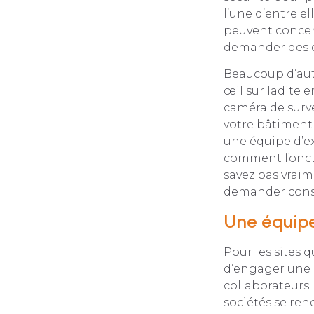
l’une d’entre el
peuvent concern
demander des de
Beaucoup d’autr
œil sur ladite e
caméra de surve
votre bâtiment 
une équipe d’ex
comment fonctio
savez pas vraim
demander conse
Une équipe
Pour les sites q
d’engager une é
collaborateurs.
sociétés se ren