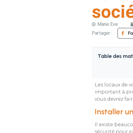
soci
Marie Eve
Partager :
F
Table des mat
Les locaux de vo
important à pr
vous devrez fai
Installer 
Il existe beau
sécurité pour p