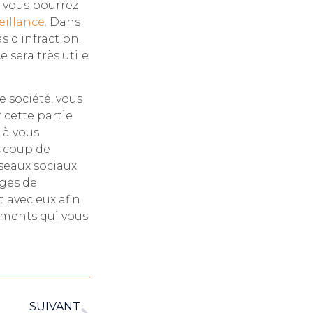
, vous pourrez
eillance
. Dans
s d’infraction.
e sera très utile
e société, vous
 cette partie
 à vous
aucoup de
éseaux sociaux
ages de
 avec eux afin
ements qui vous
SUIVANT