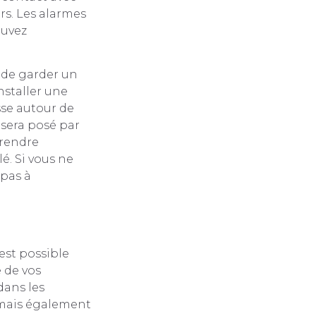
rs. Les alarmes
ouvez
 de garder un
nstaller une
sse autour de
 sera posé par
prendre
é. Si vous ne
 pas à
 est possible
 de vos
dans les
n mais également