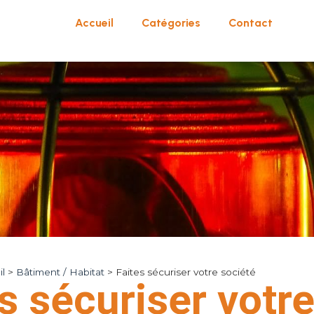
Accueil
Catégories
Contact
l
>
Bâtiment / Habitat
>
Faites sécuriser votre société
s sécuriser votr