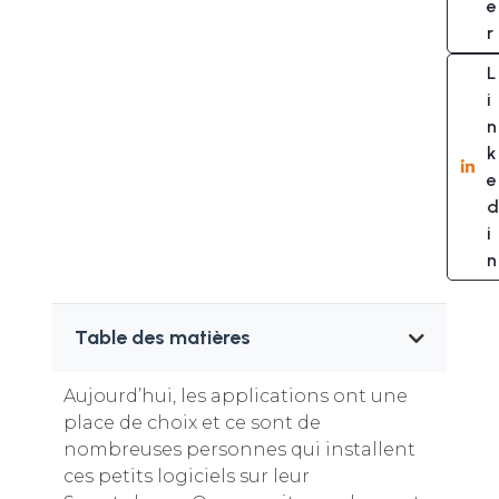
e
r
L
i
n
k
e
d
i
n
Table des matières
Aujourd’hui, les applications ont une
place de choix et ce sont de
nombreuses personnes qui installent
ces petits logiciels sur leur