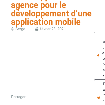
agence pour le
développement d’une
application mobile
Serge
février 23, 2021
F
a
c
e
b
o
o
k
T
it
Partager :
t