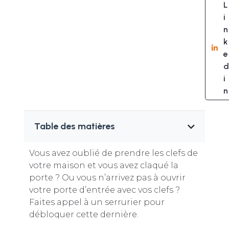
L
i
n
k
e
d
i
n
Table des matières
Vous avez oublié de prendre les clefs de
votre maison et vous avez claqué la
porte ? Ou vous n’arrivez pas à ouvrir
votre porte d’entrée avec vos clefs ?
Faites appel à un serrurier pour
débloquer cette dernière.