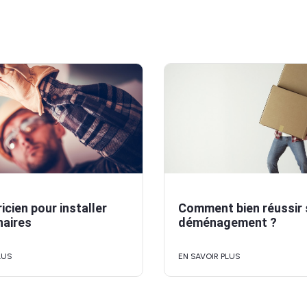
icien pour installer
Comment bien réussir
naires
déménagement ?
LUS
EN SAVOIR PLUS