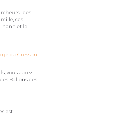
rcheurs : des
mille, ces
Thann et le
erge du Gresson
s, vous aurez
 des Ballons des
es est