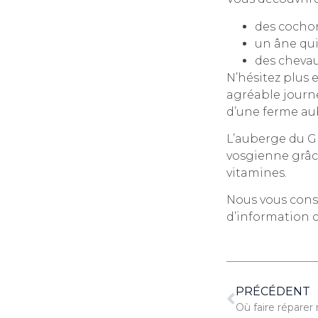
des cocho
un âne qui
des chevau
N’hésitez plus 
agréable journé
d’une ferme aub
L’auberge du Gr
vosgienne grâce
vitamines.
Nous vous cons
d’information 
PRÉCÉDENT
Où faire réparer