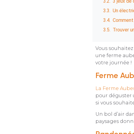
3 jeux de 
Un électri
Comment b
Trouver u
Vous souhaitez
une ferme aube
votre journée !
Ferme Aub
La Ferme Auber
pour déguster 
si vous souhait
Un bol d’air da
paysages donn
Randonnée