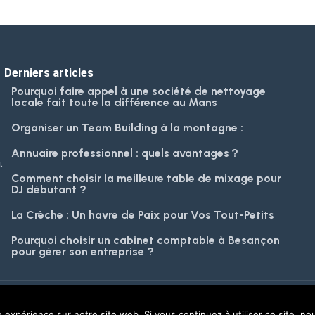
Derniers articles
Pourquoi faire appel à une société de nettoyage
locale fait toute la différence au Mans
Organiser un Team Building à la montagne :
Annuaire professionnel : quels avantages ?
.
Comment choisir la meilleure table de mixage pour
DJ débutant ?
La Crèche : Un havre de Paix pour Vos Tout-Petits
Pourquoi choisir un cabinet comptable à Besançon
pour gérer son entreprise ?
 et politique de confidentialité
e expérience sur notre site web. Si vous continuez à utiliser ce site, n