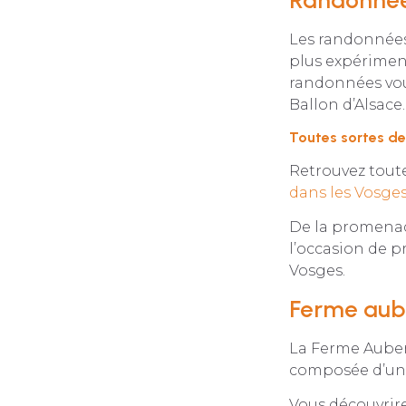
Les randonnées 
plus expérimen
randonnées vous
Ballon d’Alsace.
Toutes sortes d
Retrouvez toute
dans les Vosge
De la promenad
l’occasion de p
Vosges.
Ferme aub
La Ferme Auber
composée d’un
Vous découvrir