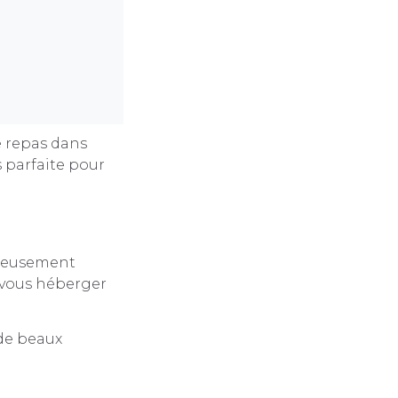
e repas dans
 parfaite pour
ureusement
 vous héberger
 de beaux