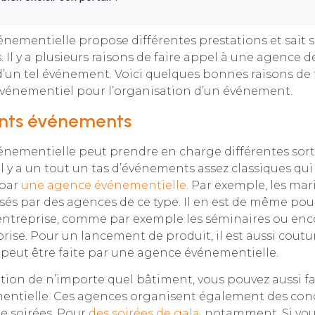
ementielle propose différentes prestations et sait s
 Il y a plusieurs raisons de faire appel à une agence d
d’un tel événement. Voici quelques bonnes raisons de 
vénementiel pour l’organisation d’un événement.
ents événements
nementielle peut prendre en charge différentes sor
l y a un tout un tas d’événements assez classiques qu
 par
une agence événementielle
. Par exemple, les ma
és par des agences de ce type. Il en est de même pour
ntreprise, comme par exemple les séminaires ou encor
rise. Pour un lancement de produit, il est aussi cout
e peut être faite par une agence événementielle.
tion de n’importe quel bâtiment, vous pouvez aussi fa
ntielle. Ces agences organisent également des conce
de soirées. Pour
des soirées de gala
, notamment. Si vo