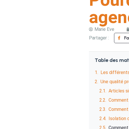
agen
Marie Eve
Partager :
F
Table des mat
Les différen
Une qualité p
Articles s
Comment c
Comment r
Isolation
Comment bi