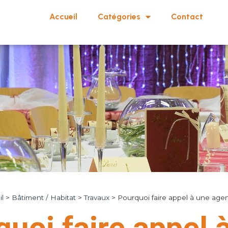
Accueil
Catégories
Contact
l
>
Bâtiment / Habitat
>
Travaux
>
Pourquoi faire appel à une age
uoi faire appel 