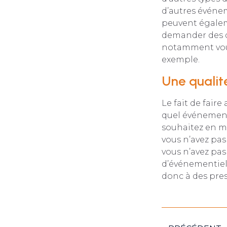
d’autres événem
peuvent égalem
demander des d
notamment vous
exemple.
Une qualit
Le fait de fair
quel événement 
souhaitez en met
vous n’avez pa
vous n’avez pas
d’événementiel.
donc à des pres