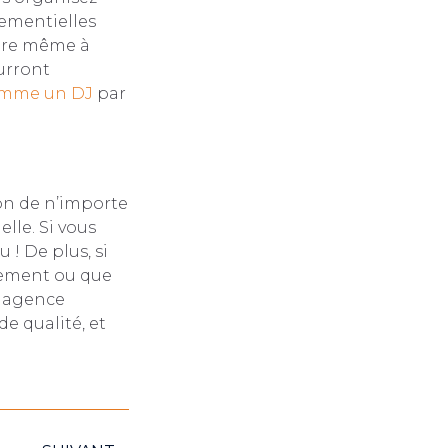
nementielles
oire même à
urront
mme un DJ
par
ion de n’importe
lle. Si vous
 ! De plus, si
nement ou que
e agence
de qualité, et