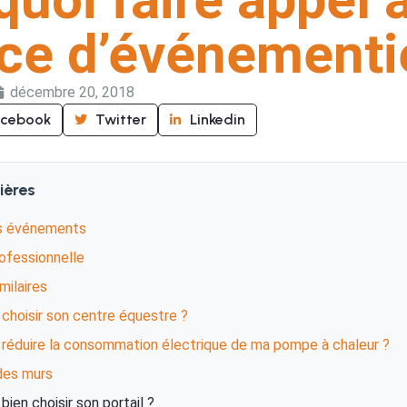
ce d’événementie
décembre 20, 2018
acebook
Twitter
Linkedin
ières
ts événements
rofessionnelle
imilaires
hoisir son centre équestre ?
éduire la consommation électrique de ma pompe à chaleur ?
 des murs
en choisir son portail ?