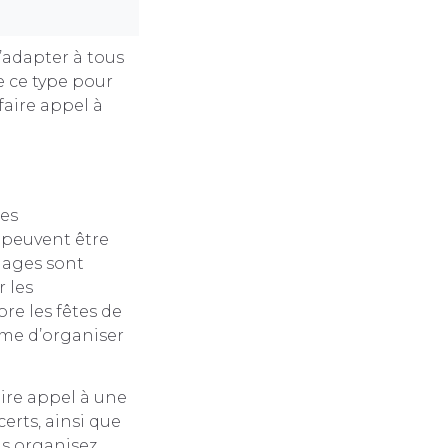
’adapter à tous
e ce type pour
faire appel à
tes
i peuvent être
riages sont
 les
e les fêtes de
ume d’organiser
ire appel à une
rts, ainsi que
us organisez