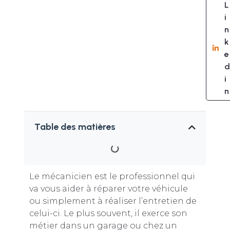
L
i
n
k
e
d
i
n
Table des matières
Le mécanicien est le professionnel qui
va vous aider à réparer votre véhicule
ou simplement à réaliser l’entretien de
celui-ci. Le plus souvent, il exerce son
métier dans un garage ou chez un