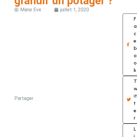
grandir un potager ?
Marie Eve
juillet 1, 2020
F
a
c
e
b
o
o
k
T
it
Partager :
t
e
r
L
i