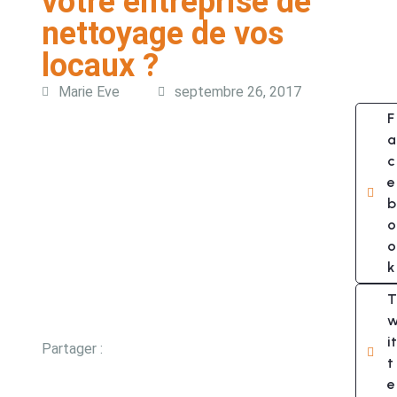
votre entreprise de
nettoyage de vos
locaux ?
Marie Eve
septembre 26, 2017
F
a
c
e
b
o
o
k
T
it
Partager :
t
e