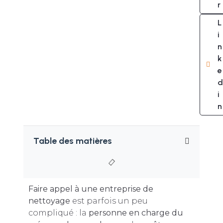
r
L
i
n
k
e
d
i
n
Table des matières
Faire appel à une entreprise de
nettoyage
est parfois un peu
compliqué : la
personne en charge du