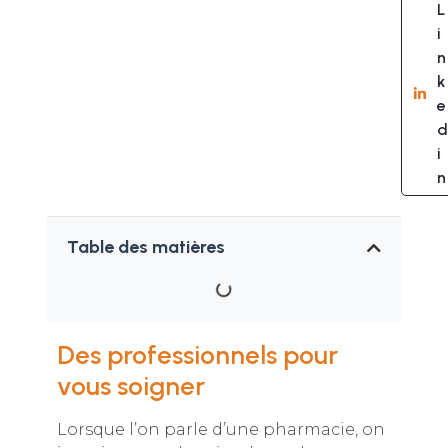
L
i
n
k
e
d
i
n
Table des matières
Des professionnels pour
vous soigner
Lorsque l’on parle d’une pharmacie, on