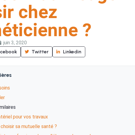
ir chez
héticienne ?
juin 3, 2020
acebook
Twitter
Linkedin
ières
soins
der
imilaires
tériel pour vos travaux
hoisir sa mutuelle santé ?