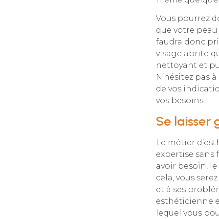
Vous pourrez do
que votre peau v
faudra donc pri
visage abrite q
nettoyant et pu
N’hésitez pas à
de vos indicat
vos besoins.
Se laisser 
Le métier d’es
expertise sans f
avoir besoin, le
cela, vous sere
et à ses problé
esthéticienne 
lequel vous pour