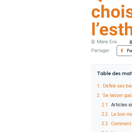
chois
l’est
Marie Eve
Partager :
F
Table des mat
Définir ses be
Se laisser gui
Articles s
Le bon ma
Comment c