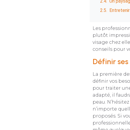
Un paysag
Entreteni
Les professionn
plutôt impressi
visage chez ell
conseils pour vo
Définir ses
La première des
définir vos beso
pour traiter un
adapté, il faud
peau. N’hésitez
n’importe quelle
proposés. Si vou
professionnelle.
même quelques 