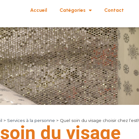
Accueil
Catégories
Contact
l
>
Services à la personne
>
Quel soin du visage choisir chez l’est
soin du visage