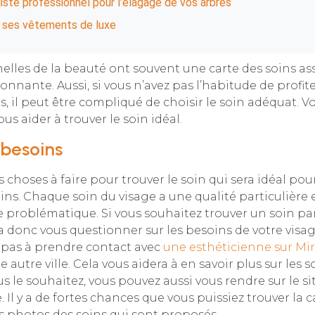
iste professionnel pour l’élagage de vos arbres
r ses vêtements de luxe
elles de la beauté ont souvent une carte des soins as
onnante. Aussi, si vous n’avez pas l’habitude de profit
es, il peut être compliqué de choisir le soin adéquat. V
us aider à trouver le soin idéal.
 besoins
 choses à faire pour trouver le soin qui sera idéal pou
ins. Chaque soin du visage a une qualité particulière e
e problématique. Si vous souhaitez trouver un soin p
ra donc vous questionner sur les besoins de votre visag
 pas à prendre contact avec
une esthéticienne sur Mi
 autre ville. Cela vous aidera à en savoir plus sur les s
s le souhaitez, vous pouvez aussi vous rendre sur le sit
 Il y a de fortes chances que vous puissiez trouver la ca
photos des soins qui sont proposés.