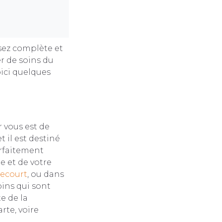
sez complète et
er de soins du
oici quelques
r vous est de
t il est destiné
arfaitement
e et de votre
recourt
, ou dans
oins qui sont
e de la
rte, voire