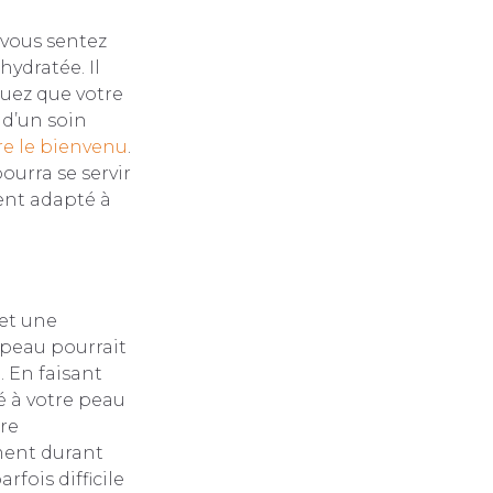
 vous sentez
hydratée. Il
quez que votre
 d’un soin
re le bienvenu
.
ourra se servir
ent adapté à
et une
e peau pourrait
. En faisant
é à votre peau
tre
ment durant
rfois difficile