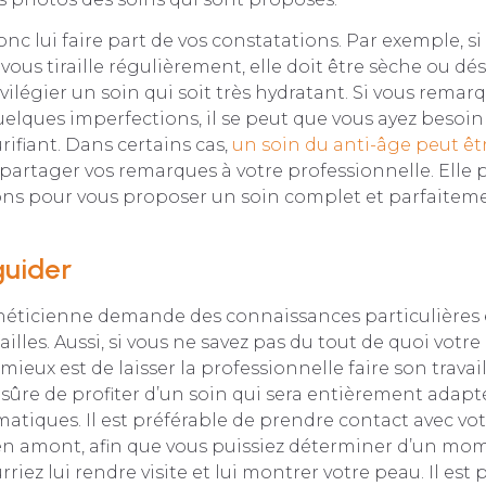
nc lui faire part de vos constatations. Par exemple, si
ous tiraille régulièrement, elle doit être sèche ou dés
vilégier un soin qui soit très hydratant. Si vous remar
uelques imperfections, il se peut que vous ayez besoin
rifiant. Dans certains cas,
un soin du anti-âge peut êt
 partager vos remarques à votre professionnelle. Elle p
ions pour vous proposer un soin complet et parfaitem
guider
théticienne demande des connaissances particulières 
ailles. Aussi, si vous ne savez pas du tout de quoi votr
 mieux est de laisser la professionnelle faire son travail
z sûre de profiter d’un soin qui sera entièrement adapt
matiques. Il est préférable de prendre contact avec vo
en amont, afin que vous puissiez déterminer d’un mo
riez lui rendre visite et lui montrer votre peau. Il est pa