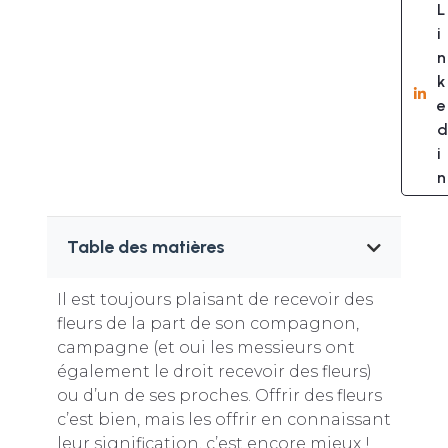
L
i
n
k
e
d
i
n
Table des matières
Il est toujours plaisant de recevoir des
fleurs de la part de son compagnon,
campagne (et oui les messieurs ont
également le droit recevoir des fleurs)
ou d’un de ses proches. Offrir des fleurs
c’est bien, mais les offrir en connaissant
leur signification, c’est encore mieux !