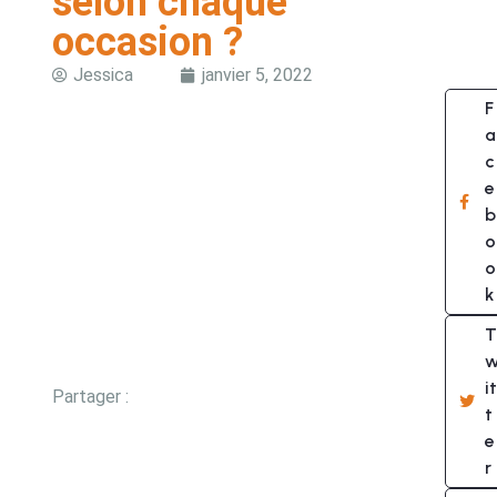
selon chaque
occasion ?
Jessica
janvier 5, 2022
F
a
c
e
b
o
o
k
T
it
Partager :
t
e
r