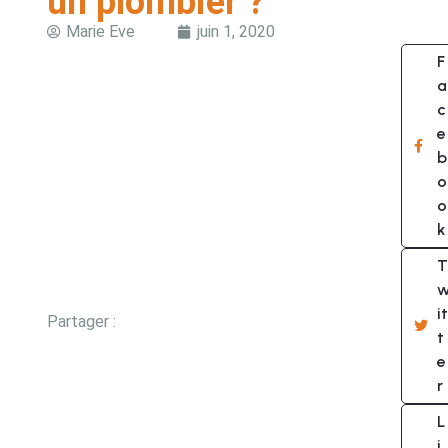
un plombier ?
Marie Eve
juin 1, 2020
F
a
c
e
b
o
o
k
T
it
Partager :
t
e
r
L
i