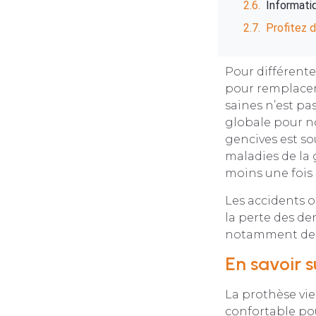
Informatiq
Profitez d
Pour différente
pour remplacer
saines n’est p
globale pour n
gencives est s
maladies de la 
moins une fois p
Les accidents o
la perte des den
notamment des 
En savoir s
La prothèse vie
confortable pou