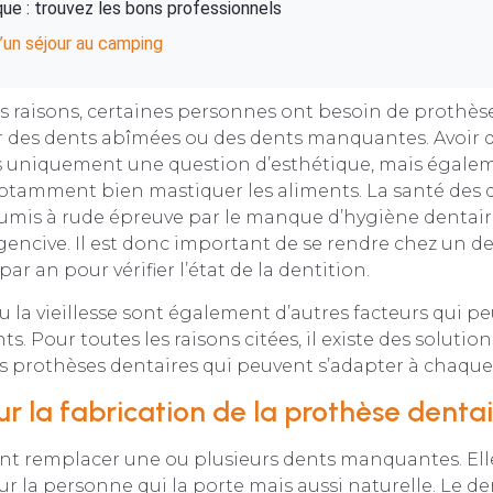
ue : trouvez les bons professionnels
’un séjour au camping
s raisons, certaines personnes ont besoin de prothès
 des dents abîmées ou des dents manquantes. Avoir 
as uniquement une question d’esthétique, mais égale
otamment bien mastiquer les aliments. La santé des d
oumis à rude épreuve par le manque d’hygiène dentair
gencive. Il est donc important de se rendre chez un de
ar an pour vérifier l’état de la dentition.
u la vieillesse sont également d’autres facteurs qui p
ts. Pour toutes les raisons citées, il existe des solution
prothèses dentaires qui peuvent s’adapter à chaque 
ur la fabrication de la prothèse denta
nt remplacer une ou plusieurs dents manquantes. Elle
r la personne qui la porte mais aussi naturelle. Le de