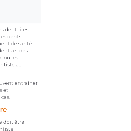
es dentaires
des dents
ment de santé
ents et des
e ou les
ntiste au
euvent entraîner
s et
cas.
ire
 doit être
ntiste