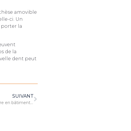
rothèse amovible
lle-ci. Un
porter la
peuvent
os de la
uvelle dent peut
SUIVANT
Pourquoi faire appel à un peintre en bâtiment ?