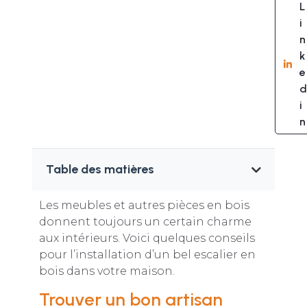
L
i
n
k
e
d
i
n
Table des matières
Les meubles et autres pièces en bois
donnent toujours un certain charme
aux intérieurs. Voici quelques conseils
pour l’installation d’un bel escalier en
bois dans votre maison.
Trouver un bon artisan