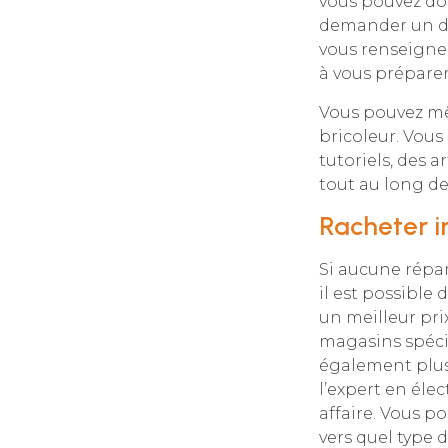
vous pouvez don
demander un de
vous renseigner
à vous préparer
Vous pouvez mê
bricoleur. Vous
tutoriels, des 
tout au long de
Racheter 
Si aucune répar
il est possible 
un meilleur pri
magasins spécia
également plus 
l’expert en éle
affaire. Vous p
vers quel type 