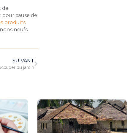
t de
t pour cause de
s produits
nons neufs.
SUIVANT
occuper du jardin