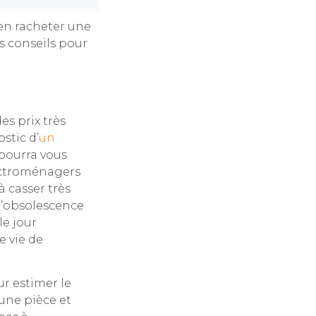
 en racheter une
rs conseils pour
es prix très
stic d’
un
 pourra vous
lectroménagers
 casser très
 l’obsolescence
le jour
 vie de
r estimer le
’une pièce et