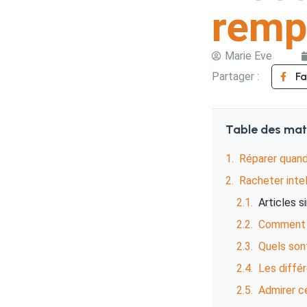
rempl
Marie Eve
Partager :
F
Table des mat
Réparer quand
Racheter inte
Articles s
Comment b
Quels sont
Les diffé
Admirer ce