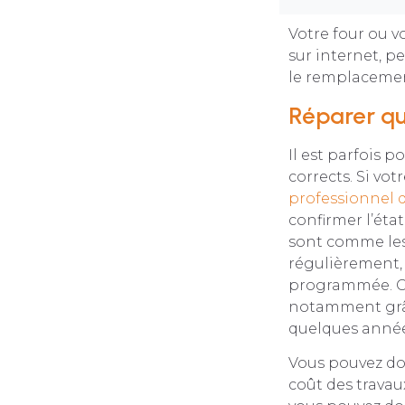
Votre four ou v
sur internet, pe
le remplacemen
Réparer qu
Il est parfois 
corrects. Si vot
professionnel 
confirmer l’éta
sont comme les 
régulièrement, 
programmée. Cet
notamment grâc
quelques anné
Vous pouvez don
coût des travau