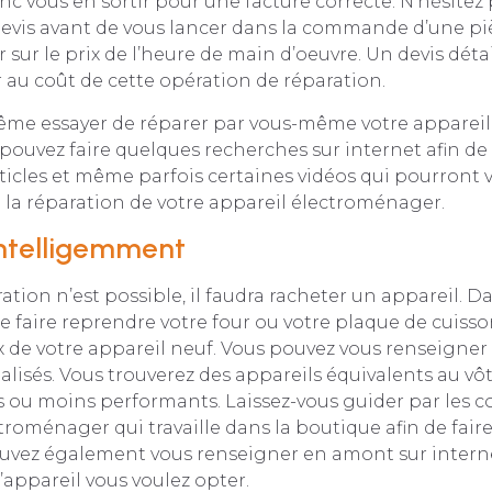
c vous en sortir pour une facture correcte. N’hésitez 
vis avant de vous lancer dans la commande d’une piè
 sur le prix de l’heure de main d’oeuvre. Un devis détai
 au coût de cette opération de réparation.
me essayer de réparer par vous-même votre appareil, 
 pouvez faire quelques recherches sur internet afin de
articles et même parfois certaines vidéos qui pourront
 la réparation de votre appareil électroménager.
intelligemment
ation n’est possible, il faudra racheter un appareil. Da
de faire reprendre votre four ou votre plaque de cuisson
x de votre appareil neuf. Vous pouvez vous renseigner
lisés. Vous trouverez des appareils équivalents au vôt
ou moins performants. Laissez-vous guider par les co
ctroménager qui travaille dans la boutique afin de faire
ouvez également vous renseigner en amont sur interne
d’appareil vous voulez opter.