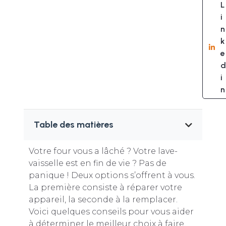
L
i
n
k
e
d
i
n
Table des matières
Votre four vous a lâché ? Votre lave-
vaisselle est en fin de vie ? Pas de
panique ! Deux options s’offrent à vous.
La première consiste à réparer votre
appareil, la seconde à la remplacer.
Voici quelques conseils pour vous aider
à déterminer le meilleur choix à faire.